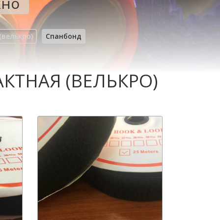
кно
(велькро)
Спанбонд
АКТНАЯ (ВЕЛЬКРО)