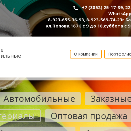
+7 (3852) 25-17-39, 2
WhatsApp
8-923-655-36-93
,
8-923-569-74-23
г.Б
ул.Попова,167К с 9 до 18,суббота с 9
е
О компании
Портфоли
бильные
Автомобильные
Заказны
териалы
Оптовая продажа