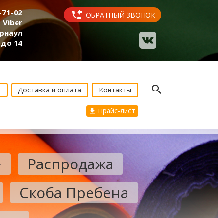
2-71-02
ОБРАТНЫЙ ЗВОНОК
 Viber
арнаул
 до 14
о
Доставка и оплата
Контакты
Прайс-лист
е
Распродажа
Скоба Пребена