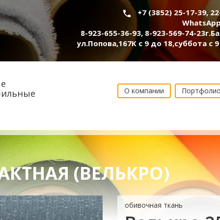
+7 (3852) 25-17-39, 2
WhatsApp
8-923-655-36-93
,
8-923-569-74-23
г.Б
ул.Попова,167К с 9 до 18,суббота с 9
е
О компании
Портфоли
бильные
АКТНАЯ (ВЕЛЬКРО)
обивочная ткань