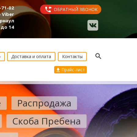
2-71-02
ОБРАТНЫЙ ЗВОНОК
 Viber
арнаул
 до 14
о
Доставка и оплата
Контакты
Прайс-лист
е
Распродажа
Скоба Пребена